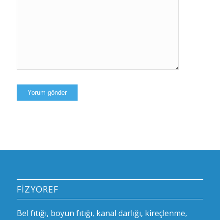
kaydedilsin.
FİZYOREF
Bel fıtığı, boyun fıtığı, kanal darlığı, kireçlenme,